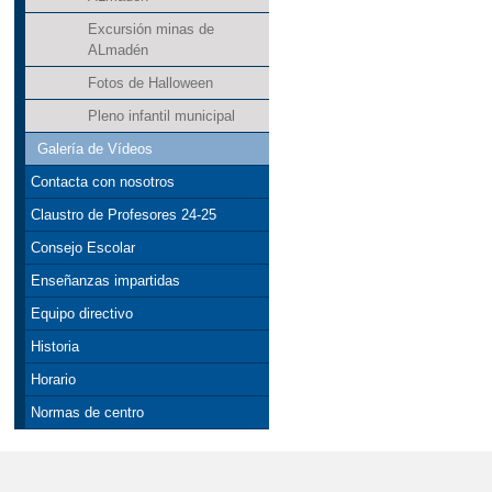
Excursión minas de
ALmadén
Fotos de Halloween
Pleno infantil municipal
Galería de Vídeos
Contacta con nosotros
Claustro de Profesores 24-25
Consejo Escolar
Enseñanzas impartidas
Equipo directivo
Historia
Horario
Normas de centro