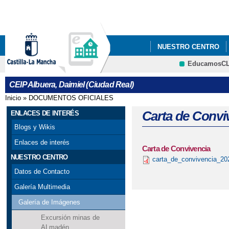
Pa
co
pri
NUESTRO CENTRO
EducamosC
ESTACIÓN METEORO
CRFP
CEIP Albuera, Daimiel (Ciudad Real)
Inicio
»
DOCUMENTOS OFICIALES
Se encuentra usted aquí
Carta de Convi
ENLACES DE INTERÉS
Blogs y Wikis
Enlaces de interés
Carta de Convivencia
NUESTRO CENTRO
carta_de_convivencia_20
Datos de Contacto
Galería Multimedia
Galería de Imágenes
Excursión minas de
ALmadén