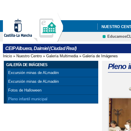
NUESTRO CEN
EducamosC
CEIP Albuera, Daimiel (Ciudad Real)
Inicio
»
Nuestro Centro
»
Galería Multimedia
»
Galería de Imágenes
Se encuentra usted aquí
Pleno i
GALERÍA DE IMÁGENES
Excursión minas de ALmadén
Excursión minas de ALmadén
Fotos de Halloween
Pleno infantil municipal