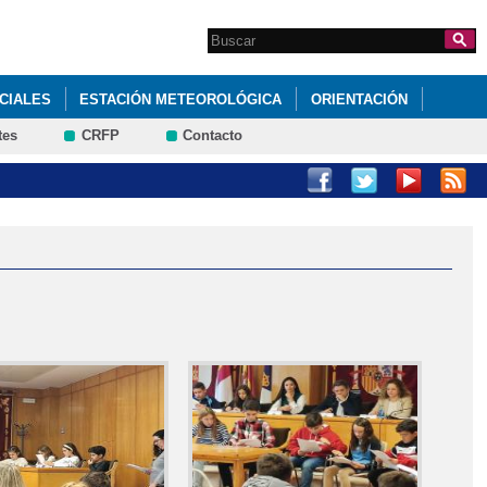
Search this site
Formulario de
búsqueda
CIALES
ESTACIÓN METEOROLÓGICA
ORIENTACIÓN
tes
CRFP
Contacto