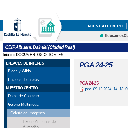
Pa
co
pri
NUESTRO CENTRO
EducamosC
ESTACIÓN METEORO
CRFP
CEIP Albuera, Daimiel (Ciudad Real)
Inicio
»
DOCUMENTOS OFICIALES
Se encuentra usted aquí
PGA 24-25
ENLACES DE INTERÉS
Blogs y Wikis
Enlaces de interés
PGA 24-25
NUESTRO CENTRO
pga_09-12-2024_14_18_0
Datos de Contacto
Galería Multimedia
Galería de Imágenes
Excursión minas de
ALmadén