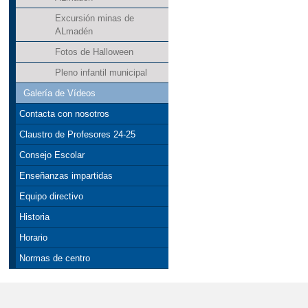
Excursión minas de
ALmadén
Fotos de Halloween
Pleno infantil municipal
Galería de Vídeos
Contacta con nosotros
Claustro de Profesores 24-25
Consejo Escolar
Enseñanzas impartidas
Equipo directivo
Historia
Horario
Normas de centro