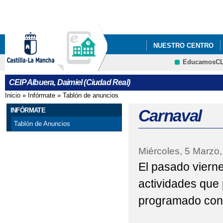
Pa
co
pri
NUESTRO CENTRO
EducamosC
ESTACIÓN METEORO
CRFP
CEIP Albuera, Daimiel (Ciudad Real)
Inicio
»
Infórmate
»
Tablón de anuncios
Se encuentra usted aquí
INFÓRMATE
Carnaval
Tablón de Anuncios
Miércoles, 5 Marzo
El pasado viern
actividades que
programado con 